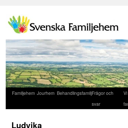
Familjehem
Jourhem
Behandlingsfamilj
Frågor och
Vi 
svar
fa
Ludvika