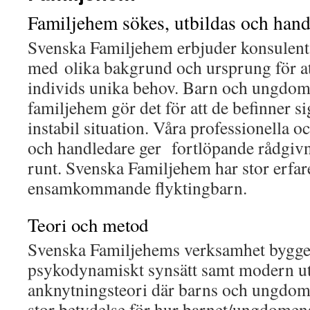
Familjehem sökes, utbildas och hand
Svenska Familjehem erbjuder konsulent
med olika bakgrund och ursprung för a
individs unika behov. Barn och ungdomar
familjehem gör det för att de befinner si
instabil situation. Våra professionella o
och handledare ger fortlöpande rådgivn
runt. Svenska Familjehem har stor erfar
ensamkommande flyktingbarn.
Teori och metod
Svenska Familjehems verksamhet bygger
psykodynamiskt synsätt samt modern ut
anknytningsteori där barns och ungdomars
stor betydelse för hur barnet/ungdomens