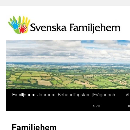
Familjehem
Jourhem
Behandlingsfamilj
Frågor och
Vi 
svar
fa
Familjehem