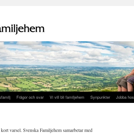
familj
Frågor och svar
Vi vill bli familjehem
Synpunkter
Jobba hos
kort varsel. Svenska Familjehem samarbetar med