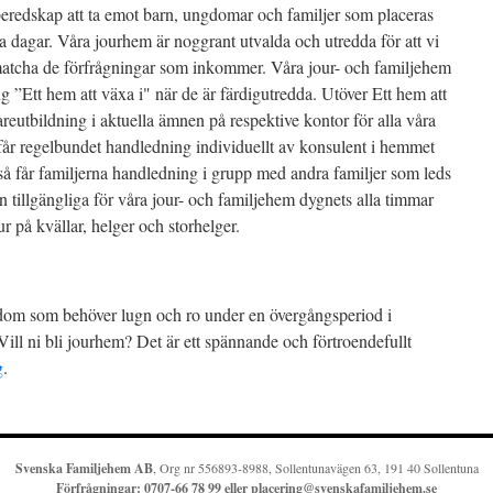
redskap att ta emot barn, ungdomar och familjer som placeras
a dagar. Våra jourhem är noggrant utvalda och utredda för att vi
 matcha de förfrågningar som inkommer. Våra jour- och familjehem
 ”Ett hem att växa i" när de är färdigutredda. Utöver Ett hem att
reutbildning i aktuella ämnen på respektive kontor för alla våra
år regelbundet handledning individuellt av konsulent i hemmet
så får familjerna handledning i grupp med andra familjer som leds
 tillgängliga för våra jour- och familjehem dygnets alla timmar
 på kvällar, helger och storhelger.
ngdom som behöver lugn och ro under en övergångsperiod i
ill ni bli jourhem? Det är ett spännande och förtroendefullt
g
.
Svenska Familjehem AB
, Org nr 556893-8988, Sollentunavägen 63, 191 40 Sollentuna
Förfrågningar:
0707-66 78 99 eller
placering@svenskafamiljehem.se