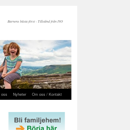
Barnens bästa först - Tillstånd från IVO
 oss
Nyheter
Om oss / Kontakt