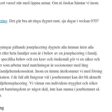
ort varsel står med öppna armar. Om ni önskar hämtar vi inom
ering
. Det går bra att ringa dygnet runt, sju dagar i veckan 0707
ningar gällande jourplacering dygnets alla timmar årets alla
eller hela familjer som är i behov av en jourplacering i familj.
 specifika behov och era krav och önskemål gör vi en säker och
ter som arbetar med matchningar är socionomer med lång
h familjehemskonsulent. Inom en timme återkommer vi med förslag
tion. I de fall allt fungerar väl i jourhemmet kan det bli aktuellt
amiljehemsplacering. Vi värnar om individens trygghet och söker
 att ett barn/ungdom av något skäl, inte kan stanna i jourhemmet så
m.
ing