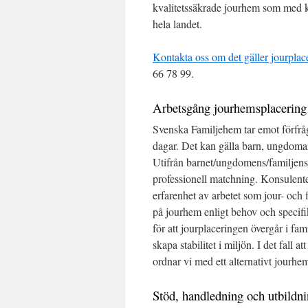
kvalitetssäkrade jourhem som med k
hela landet.
Kontakta oss om det gäller jourplac
66 78 99.
Arbetsgång jourhemsplacering
Svenska Familjehem tar emot förfråg
dagar. Det kan gälla barn, ungdomar 
Utifrån barnet/ungdomens/familjens
professionell matchning. Konsulen
erfarenhet av arbetet som jour- oc
på jourhem enligt behov och specifika
för att jourplaceringen övergår i f
skapa stabilitet i miljön. I det fall
ordnar vi med ett alternativt jourhe
Stöd, handledning och utbildn