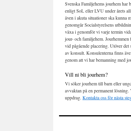
Svenska Familjehems jourhem har be
enligt SoL eller LVU under årets all
även i akuta situationer ska kunna
genomgår Socialstyrelsens utbildning
växa i genomför vi varje termin vida
jour- och familjehem. Jourhemmen f
vid pågående placering. Utöver det 
av konsult. Konsulenterna finns även
genom att vi har bemanning med jour
Vill ni bli jourhem?
Vi söker jourhem till barn eller u
avvaktan på en permanent lösning. V
uppdrag.
Kontakta oss för nästa ste