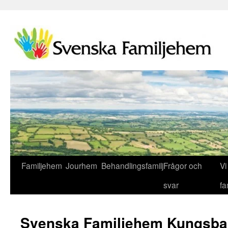
Familjehem
Jourhem
Behandlingsfamilj
Frågor och
Vi 
svar
fa
Svenska Familjehem Kungsba