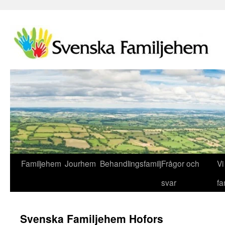
Familjehem
Jourhem
Behandlingsfamilj
Frågor och
Vi 
svar
fa
Svenska Familjehem Hofors