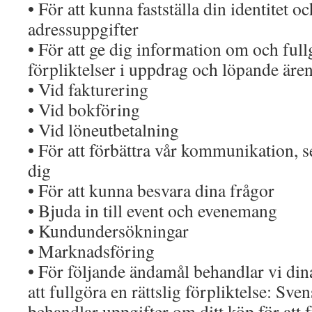
• För att kunna fastställa din identitet 
adressuppgifter
• För att ge dig information om och full
förpliktelser i uppdrag och löpande äre
• Vid fakturering
• Vid bokföring
• Vid löneutbetalning
• För att förbättra vår kommunikation, ser
dig
• För att kunna besvara dina frågor
• Bjuda in till event och evenemang
• Kundundersökningar
• Marknadsföring
• För följande ändamål behandlar vi din
att fullgöra en rättslig förpliktelse: Sv
behandlar uppgifter om ditt köp för att f