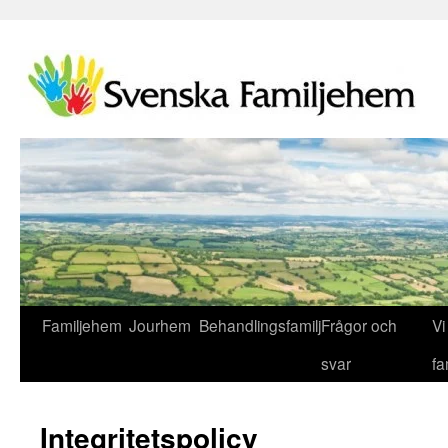
Familjehem
Jourhem
Behandlingsfamilj
Frågor och
Vi 
svar
fa
Integritetspolicy