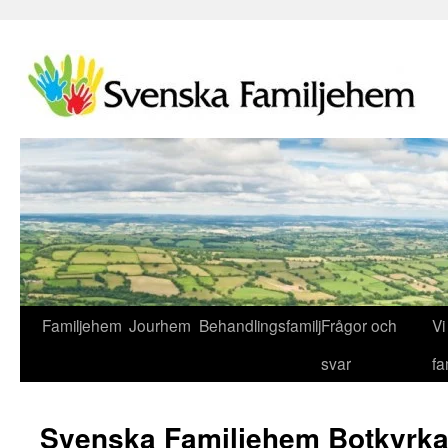
Familjehem
Jourhem
Behandlingsfamilj
Frågor och
Vi 
svar
fa
Svenska Familjehem Botkyrk