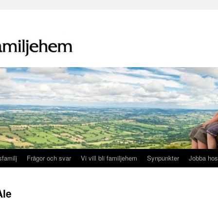
familj
Frågor och svar
Vi vill bli familjehem
Synpunkter
Jobba hos
Ale