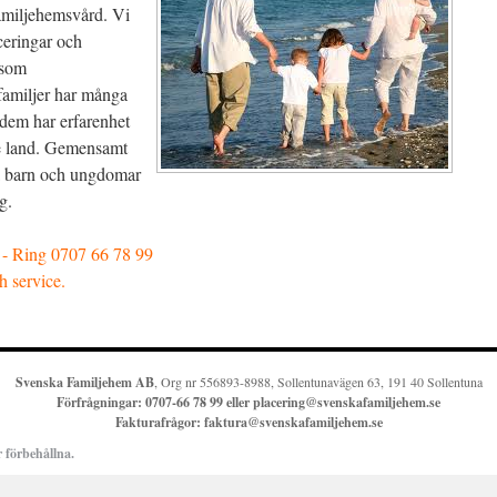
amiljehemsvård. Vi
ceringar och
 som
amiljer har många
 dem har erfarenhet
de land. Gemensamt
uda barn och ungdomar
g.
m - Ring 0707 66 78 99
4h service.
Svenska Familjehem AB
, Org nr 556893-8988, Sollentunavägen 63, 191 40 Sollentuna
Förfrågningar:
0707-66 78 99 eller
placering@svenskafamiljehem.se
Fakturafrågor:
faktura@svenskafamiljehem.se
 förbehållna.