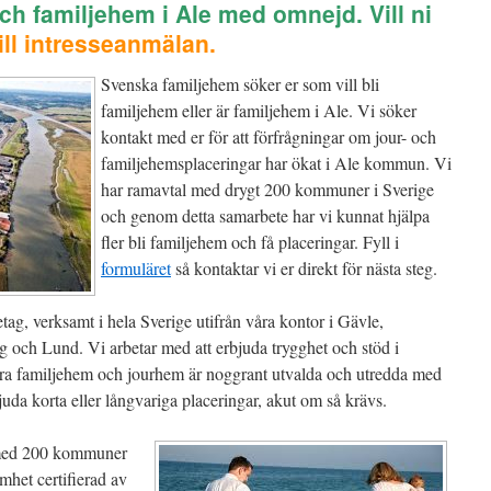
 och familjehem i Ale med omnejd.
Vill ni
till intresseanmälan.
Svenska familjehem söker er som vill bli
familjehem eller är familjehem i Ale. Vi söker
kontakt med er för att förfrågningar om jour- och
familjehemsplaceringar har ökat i Ale kommun. Vi
har ramavtal med drygt 200 kommuner i Sverige
och genom detta samarbete har vi kunnat hjälpa
fler bli familjehem och få placeringar. Fyll i
formuläret
så kontaktar vi er direkt för nästa steg.
etag, verksamt i hela Sverige utifrån våra kontor i Gävle,
g och Lund. Vi arbetar med att erbjuda trygghet och stöd i
Våra familjehem och jourhem är noggrant utvalda och utredda med
uda korta eller långvariga placeringar, akut om så krävs.
 med 200 kommuner
mhet certifierad av