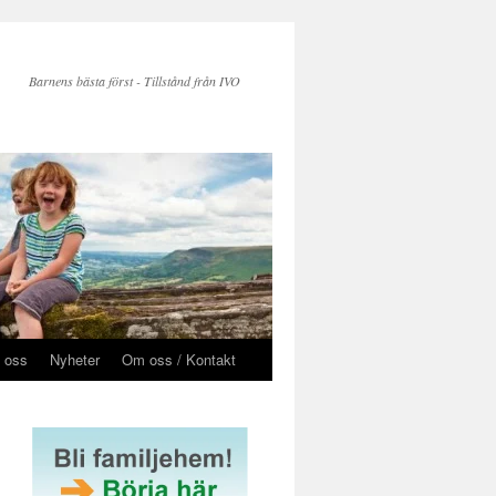
Barnens bästa först - Tillstånd från IVO
 oss
Nyheter
Om oss / Kontakt